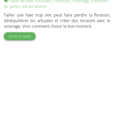
:
Tags
par
Taille de haie
,
Arbustes à floraison
,
Voisinage
,
Entretien
:
de jardin
,
Val-de-Marne
Tailler une haie trop vite peut faire perdre la floraison,
déséquilibrer les arbustes et créer des tensions avec le
voisinage. Voici comment choisir le bon moment.
Lire la suite