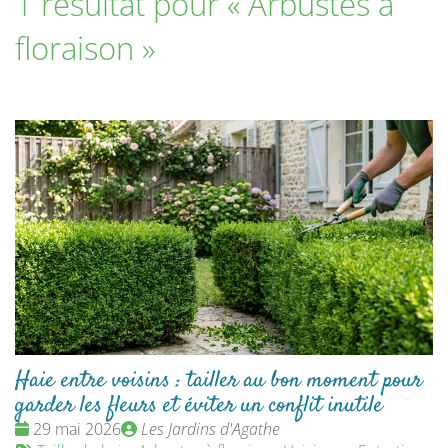
1 résultat pour «
Arbustes à
floraison
»
Haie entre voisins : tailler au bon moment pour
garder les fleurs et éviter un conflit inutile
Date
Publié
29 mai 2026
Les Jardins d'Agathe