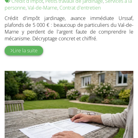
:
Tags
par
Crédit d'impôt
,
Petits travaux de jardinage
,
Services à la
:
personne
,
Val-de-Marne
,
Contrat d'entretien
Crédit d'impôt jardinage, avance immédiate Urssaf,
plafonds de 5 000 € : beaucoup de particuliers du Val-de-
Marne y perdent de l'argent faute de comprendre le
mécanisme. Décryptage concret et chiffré.
Lire la suite