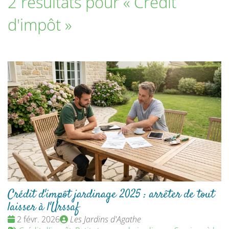
2 résultats pour «
Crédit
d'impôt
»
Crédit d'impôt jardinage 2025 : arrêter de tout
laisser à l'Urssaf
Date
Publié
2 févr. 2026
Les Jardins d'Agathe