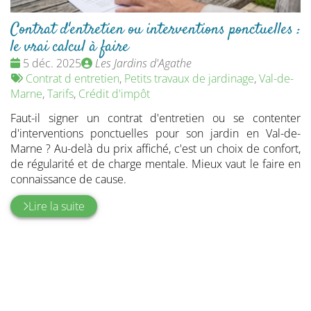
Contrat d'entretien ou interventions ponctuelles :
le vrai calcul à faire
Date
Publié
5 déc. 2025
Les Jardins d'Agathe
:
Tags
par
Contrat d entretien
,
Petits travaux de jardinage
,
Val-de-
:
Marne
,
Tarifs
,
Crédit d'impôt
Faut-il signer un contrat d'entretien ou se contenter
d'interventions ponctuelles pour son jardin en Val-de-
Marne ? Au-delà du prix affiché, c'est un choix de confort,
de régularité et de charge mentale. Mieux vaut le faire en
connaissance de cause.
Lire la suite