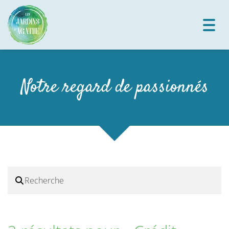
Toggl
navig
Notre regard de passionnés