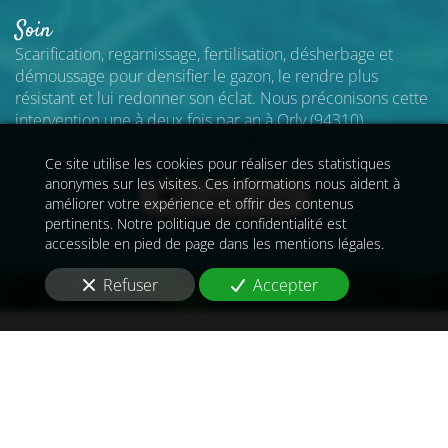
Soin
Scarification, regarnissage, fertilisation, désherbage et
démoussage pour densifier le gazon, le rendre plus
résistant et lui redonner son éclat. Nous préconisons cette
intervention une à deux fois par an
à Orly (94310)
.
Ce site utilise les cookies pour réaliser des statistiques
anonymes sur les visites. Ces informations nous aident à
En savoir plus
améliorer votre expérience et offrir des contenus
pertinents. Notre politique de confidentialité est
accessible en pied de page dans les mentions légales.
Refuser
Accepter