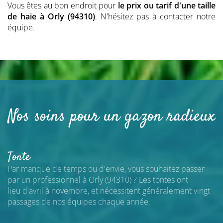
Vous êtes au bon endroit pour
le prix ou tarif d'une taille
de haie
à Orly (94310)
. N'hésitez pas à contacter notre
équipe.
Nos soins pour un gazon radieux
Tonte
Par manque de temps ou d'envie, vous souhaitez passer
par un professionnel
à Orly (94310)
? Les tontes ont
lieu d'avril à novembre, et nécessitent généralement vingt
passages de nos équipes chaque année.