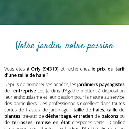
Votre jardin, notre passion
Vous êtes
à Orly (94310)
et recherchez
le prix ou tarif
d'une taille de haie
?
Depuis de nombreuses années, les
jardiniers
paysagistes
de l’
entreprise
Les Jardins d’Agathe mettent à disposition
leur enthousiasme et leur passion pour la nature au service
des particuliers. Ces professionnels excellent dans toutes
sortes de travaux de jardinage :
taille
de
haies
,
taille
de
plantes
, travaux de
désherbage
,
entretien
de
balcons
ou
de
terrasses
,
remise en état
d’espaces verts… Confiez
simplement vos attentes aux Jardins d’Agathe afin que son