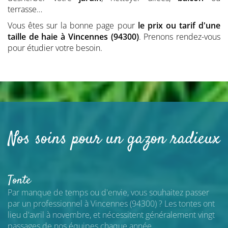
terrasse…
Vous êtes sur la bonne page pour
le prix ou tarif d'une
taille de haie
à Vincennes (94300)
. Prenons rendez-vous
pour étudier votre besoin.
Nos soins pour un gazon radieux
Tonte
Par manque de temps ou d'envie, vous souhaitez passer
par un professionnel
à Vincennes (94300)
? Les tontes ont
lieu d'avril à novembre, et nécessitent généralement vingt
passages de nos équipes chaque année.