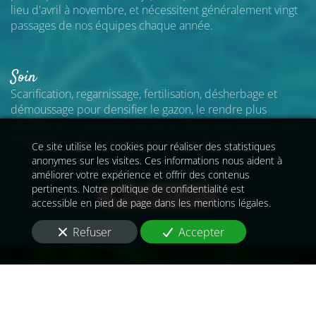
lieu d'avril à novembre, et nécessitent généralement vingt
passages de nos équipes chaque année.
Soin
Scarification, regarnissage, fertilisation, désherbage et
démoussage pour densifier le gazon, le rendre plus
résistant et lui redonner son éclat. Nous préconisons cette
intervention une à deux fois par an
à Orly (94310)
.
Ce site utilise les cookies pour réaliser des statistiques
anonymes sur les visites. Ces informations nous aident à
améliorer votre expérience et offrir des contenus
pertinents. Notre politique de confidentialité est
En savoir plus
accessible en pied de page dans les mentions légales.
Refuser
Accepter