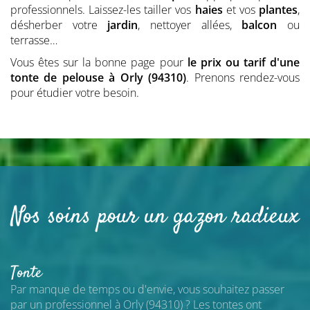
professionnels. Laissez-les tailler vos
haies
et vos
plantes
,
désherber votre
jardin
, nettoyer allées,
balcon
ou
terrasse…
Vous êtes sur la bonne page pour
le prix ou tarif d'une
tonte de pelouse
à Orly (94310)
. Prenons rendez-vous
pour étudier votre besoin.
Nos soins pour un gazon radieux
Tonte
Par manque de temps ou d'envie, vous souhaitez passer
par un professionnel
à Orly (94310)
? Les tontes ont