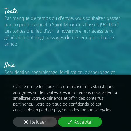
Tonte
Par manque de temps ou d'envie, vous souhaitez passer
par un professionnel
à Saint-Maur-des-Fossés (94100)
?
Les tontes ont lieu d'avril à novembre, et nécessitent
généralement vingt passages de nos équipes chaque
année.
Soin
Scarification, regarnissage, fertilisation, désherbage et
démoussage pour densifier le gazon, le rendre plus
résistant et lui redonner son éclat. Nous préconisons cette
Ce site utilise les cookies pour réaliser des statistiques
intervention une à deux fois par an
à Saint-Maur-des-
anonymes sur les visites. Ces informations nous aident à
Fossés (94100)
.
améliorer votre expérience et offrir des contenus
pertinents. Notre politique de confidentialité est
accessible en pied de page dans les mentions légales.
En savoir plus
Refuser
Accepter