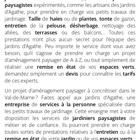
paysagistes
expérimentés, comme les artisans des Jardins
d’Agathe, pour prendre en charge vos petits travaux de
jardinage.
Taille
de
haies
ou de
plantes
,
tonte
de gazon,
entretien
de la
pelouse
,
désherbage
, nettoyage des
allées, des
terrasses
ou des balcons… Toutes ces
prestations n’ont plus aucun secret pour l’équipe des
Jardins d’Agathe. Peu importe le service dont vous avez
besoin, qu’il s’agisse de prendre en charge un projet
d’aménagement paysager de A à Z, ou tout simplement de
réaliser une
remise en état
de vos
espaces verts
,
demandez simplement un
devis
pour connaître les
tarifs
de ces experts.
Un projet d’aménagement paysager à concrétiser dans le
Val-de-Marne ? Faites appel aux Jardins d’Agathe, une
entreprise
de
services à la personne
spécialisée dans
les petits travaux de jardinage. Cette enseigne met à votre
disposition les services de
jardiniers
paysagistes
de
métier et de confiance. Ils pourront prendre en charge
toutes sortes de prestations relatives à l’
entretien
ou à la
remise en état
de votre
jardin
ou de vos
espaces verts
: