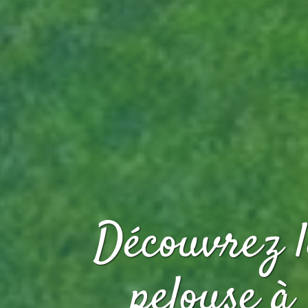
Découvrez l
pelouse
à