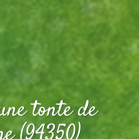
une tonte de
ne (94350)