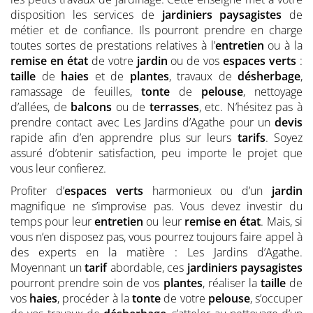
disposition les services de
jardiniers
paysagistes
de
métier et de confiance. Ils pourront prendre en charge
toutes sortes de prestations relatives à l’
entretien
ou à la
remise en état
de votre
jardin
ou de vos
espaces verts
:
taille
de
haies
et de
plantes
, travaux de
désherbage
,
ramassage de feuilles,
tonte
de
pelouse
, nettoyage
d’allées, de
balcons
ou de
terrasses
, etc. N’hésitez pas à
prendre contact avec Les Jardins d’Agathe pour un
devis
rapide afin d’en apprendre plus sur leurs
tarifs
. Soyez
assuré d’obtenir satisfaction, peu importe le projet que
vous leur confierez.
Profiter d’
espaces verts
harmonieux ou d’un
jardin
magnifique ne s’improvise pas. Vous devez investir du
temps pour leur
entretien
ou leur
remise en état
. Mais, si
vous n’en disposez pas, vous pourrez toujours faire appel à
des experts en la matière : Les Jardins d’Agathe.
Moyennant un
tarif
abordable, ces
jardiniers
paysagistes
pourront prendre soin de vos
plantes
, réaliser la
taille
de
vos
haies
, procéder à la
tonte
de votre
pelouse
, s’occuper