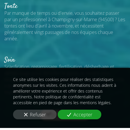
Tonte
Par manque de temps ou d'envie, vous souhaitez passer
par un professionnel
à Champigny-sur-Marne (94500)
? Les
tontes ont lieu d'avril à novembre, et nécessitent
généralement vingt passages de nos équipes chaque
année.
Soin
Scarification, regarnissage, fertilisation, désherbage et
démoussage pour densifier le gazon, le rendre plus
résistant et lui redonner son éclat. Nous préconisons cette
Ce site utilise les cookies pour réaliser des statistiques
anonymes sur les visites. Ces informations nous aident à
intervention une à deux fois par an
à Champigny-sur-
améliorer votre expérience et offrir des contenus
Marne (94500)
.
pertinents. Notre politique de confidentialité est
accessible en pied de page dans les mentions légales.
Refuser
Accepter
En savoir plus