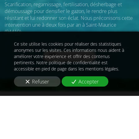
Scarification, regarnissage, fertilisation, désherbage et
démoussage pour densifier le gazon, le rendre plus
résistant et lui redonner son éclat. Nous préconisons cette
intervention une à deux fois par an
à Saint-Maurice
(94410)
.
Ce site utilise les cookies pour réaliser des statistiques
anonymes sur les visites. Ces informations nous aident à
En savoir plus
améliorer votre expérience et offrir des contenus
pertinents. Notre politique de confidentialité est
accessible en pied de page dans les mentions légales.
Refuser
Accepter
Les soins pour vos plantes