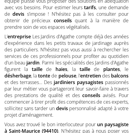
équipe puisse vous proposer des solutions en adéquation
avec vos besoins. Pour estimer leurs
tarifs
, une demande
de
devis
s’impose ! N’hésitez pas à les consulter pour
obtenir de précieux
conseils
quant à la manière de
prendre soin de vos espaces végétalisés.
L’
entreprise
Les Jardins d’Agathe compte déjà des années
d’expérience dans les petits travaux de jardinage auprès
des particuliers. N’hésitez pas vous aussi à rechercher les
services de ces professionnels pour profiter au quotidien
d’un beau
jardin
. Parmi les spécialités des Jardins d’Agathe
figurent la
taille
de
haies
, la
taille
de
plantes
, le
désherbage
, la
tonte
de
pelouse
, l’
entretien
des
balcons
et des terrasses… Des
jardiniers
paysagistes
passionnés
par leur métier vous partageront leur savoir-faire à travers
des prestations de qualité et des
conseils
avisés. Pour
commencer à tirer profit des compétences de ces experts,
sollicitez sans tarder un
devis
personnalisé adapté à votre
projet d’aménagement.
Vous avez trouvé le bon interlocuteur pour
un paysagiste
à Saint-Maurice (94410)
. N'hésitez pas à nous poser vos