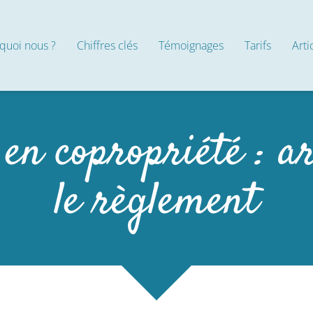
quoi nous ?
Chiffres clés
Témoignages
Tarifs
Arti
 en copropriété : a
le règlement