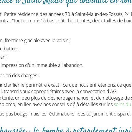
dence à Saint-Maur qui tournait en ro
. Petite résidence des années 70 à Saint-Maur-des-Fossés, 24 l
at "tout compris" à bas coût : huit tontes, deux tailles de hai
frontière glaciale avec le voisin ;
e battue ;
an ;
l'impression d'un immeuble à l'abandon.
osion des charges :
r clarifier le périmètre exact : ce que nous entretenons, ce que 
l, transmis aux copropriétaires avec la convocation d'AG.
e tonte, un peu plus de désherbage manuel et de nettoyage de 
aplomb, en lien avec nos conseils déjà détaillés sur les
soins du
ue pas bougé, mais les réclamations liées au jardin ont disparu. 
chaussée : la bombe à retardement jur