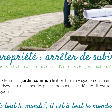
propriété : arrêter de subi
iété
,
Entretien de jardin
,
Contrat d'entretien
,
Réglementation
,
V
de-Marne, le
jardin commun
finit en terrain vague ou en champ
rises : tout le monde peste, personne ne décide. Il est t
 guerre.
 tout le monde", il est à tout le monde