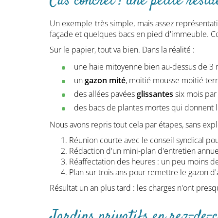
Cas concret : une petite rési
Un exemple très simple, mais assez représentatif
façade et quelques bacs en pied d'immeuble. Contr
Sur le papier, tout va bien. Dans la réalité :
une haie mitoyenne bien au-dessus de 3 m, 
un
gazon mité
, moitié mousse moitié terr
des allées pavées
glissantes
six mois par 
des bacs de plantes mortes qui donnent 
Nous avons repris tout cela par étapes, sans expl
Réunion courte avec le conseil syndical pou
Rédaction d'un mini-plan d'entretien annue
Réaffectation des heures : un peu moins d
Plan sur trois ans pour remettre le gazon d'
Résultat un an plus tard : les charges n'ont presq
Jardins privatifs en rez-de-