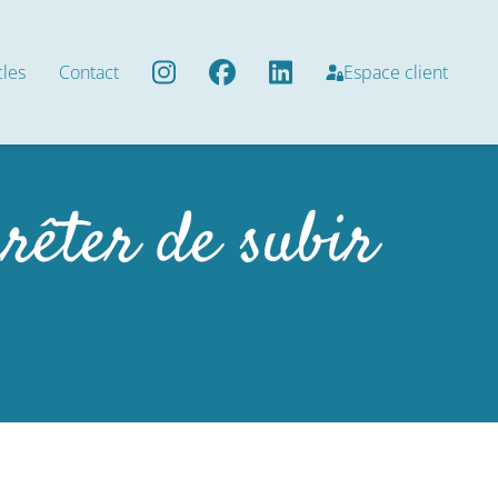
cles
Contact
Espace client
rrêter de subir