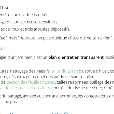
l'hiver ;
mière aux rez-de-chaussée ;
age de surface est sous-estimé ;
 cailloux et trois arbustes dépressifs.
ûte", mais "pourquoi on paie quelque chose qui ne sert à rien". 
sible
gie d'un jardinier, c'est un
plan d'entretien transparent
, pos
bustes, nettoyage des massifs,
soins du gazon
de sortie d'hiver, co
isonné, désherbage manuel des pieds de haies et allées.
s de
gestion des feuilles mortes
, tailles raisonnées, paillage des 
ge des terrasses et escaliers
, contrôle du risque de chute, repér
écrit, partagé, annexé au contrat d'entretien, les contestations
... ou pas.