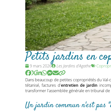
Petits jardins en co
Date
Publié
Tags
9 mars 2026
Les Jardins d'Agathe
Copropr
:
par
:
Dans beaucoup de petites copropriétés du Val-
tétanisé, factures d'
entretien de jardin
incomp
transformer l'assemblée générale en tribunal de
Un jardin commun n'est pas "à