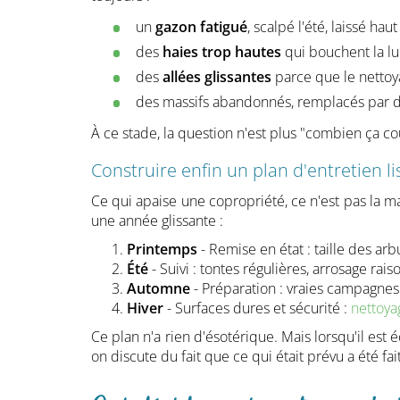
un
gazon fatigué
, scalpé l'été, laissé haut 
des
haies trop hautes
qui bouchent la lu
des
allées glissantes
parce que le nettoy
des massifs abandonnés, remplacés par des
À ce stade, la question n'est plus "combien ça co
Construire enfin un plan d'entretien li
Ce qui apaise une copropriété, ce n'est pas la ma
une année glissante :
Printemps
- Remise en état : taille des ar
Été
- Suivi : tontes régulières, arrosage ra
Automne
- Préparation : vraies campagne
Hiver
- Surfaces dures et sécurité :
nettoya
Ce plan n'a rien d'ésotérique. Mais lorsqu'il est 
on discute du fait que ce qui était prévu a été fait