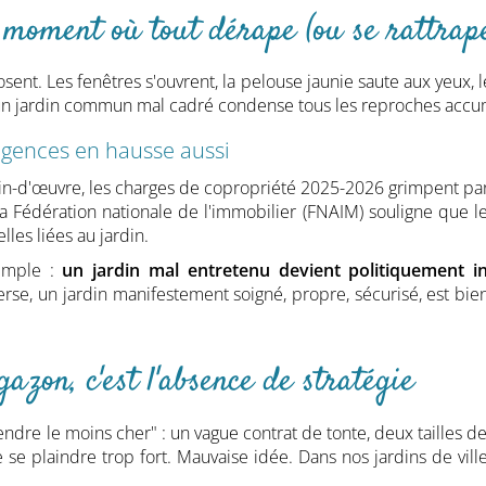
 moment où tout dérape (ou se rattrap
osent. Les fenêtres s'ouvrent, la pelouse jaunie saute aux yeux, 
l, un jardin commun mal cadré condense tous les reproches accu
xigences en hausse aussi
 main-d'œuvre, les charges de copropriété 2025-2026 grimpent par
La Fédération nationale de l'immobilier (FNAIM) souligne que l
es liées au jardin.
imple :
un jardin mal entretenu devient politiquement i
verse, un jardin manifestement soigné, propre, sécurisé, est bie
gazon, c'est l'absence de stratégie
e le moins cher" : un vague contrat de tonte, deux tailles de h
e plaindre trop fort. Mauvaise idée. Dans nos jardins de vill