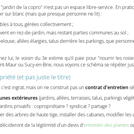
ardin de la copro" n'est pas un espace libre-service. En pratique
r sur blanc (mais que presque personne ne lit) :
bles à tous, gérées collectivement ;
uvent en rez-de-jardin, mais restant parties communes au sol ;
 pelouse, allées élargies, talus derrière les parkings, que pers
 chez lui, le voisin du 3e estime qu'il paie pour "nourrir les ro
Saint-Maur ou Sucy-en-Brie, nous voyons ce schéma se répéter jusq
iété (et pas juste le titre)
, c'est ingrat, mais on ne construit pas un
contrat d'entretien
sé
unes extérieures
(jardins, allées, terrasses, talus, parkings végét
jardins privatifs : copropriétaire ? syndicat ? partage ?
er des arbres de haute tige, installer des cabanes, modifier les c
décideront de la légitimité d'un devis d'
entretien des plantes
ou