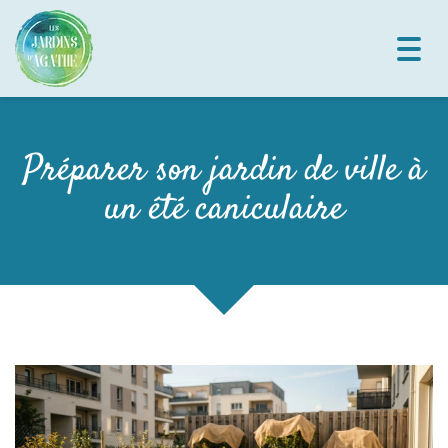
Toggl
navig
Préparer son jardin de ville à
un été caniculaire