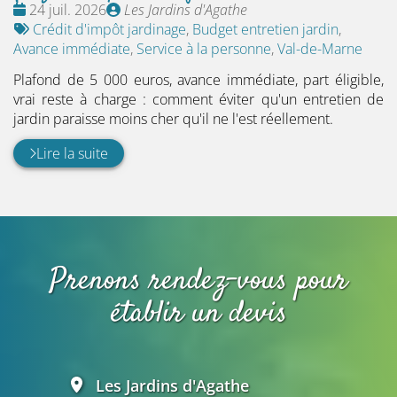
Date
Publié
24 juil. 2026
Les Jardins d'Agathe
:
Tags
par
Crédit d'impôt jardinage
,
Budget entretien jardin
,
:
Avance immédiate
,
Service à la personne
,
Val-de-Marne
Plafond de 5 000 euros, avance immédiate, part éligible,
vrai reste à charge : comment éviter qu'un entretien de
jardin paraisse moins cher qu'il ne l'est réellement.
Lire la suite
Prenons rendez-vous pour
établir un devis
Les Jardins d'Agathe