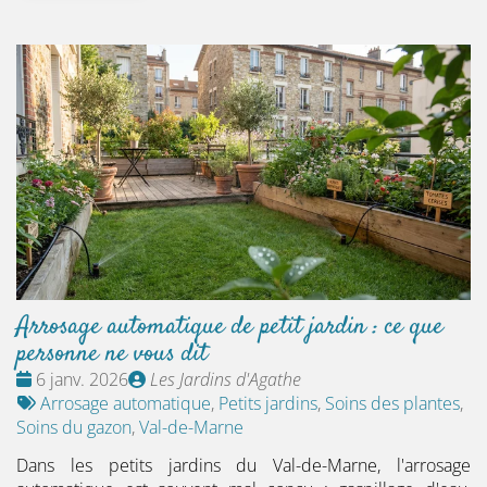
Arrosage automatique de petit jardin : ce que
personne ne vous dit
Date
Publié
6 janv. 2026
Les Jardins d'Agathe
:
Tags
par
Arrosage automatique
,
Petits jardins
,
Soins des plantes
,
:
Soins du gazon
,
Val-de-Marne
Dans les petits jardins du Val-de-Marne, l'arrosage