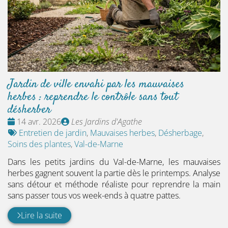
Jardin de ville envahi par les mauvaises
herbes : reprendre le contrôle sans tout
désherber
Date
Publié
14 avr. 2026
Les Jardins d'Agathe
:
Tags
par
Entretien de jardin
,
Mauvaises herbes
,
Désherbage
,
:
Soins des plantes
,
Val-de-Marne
Dans les petits jardins du Val-de-Marne, les mauvaises
herbes gagnent souvent la partie dès le printemps. Analyse
sans détour et méthode réaliste pour reprendre la main
sans passer tous vos week-ends à quatre pattes.
Lire la suite