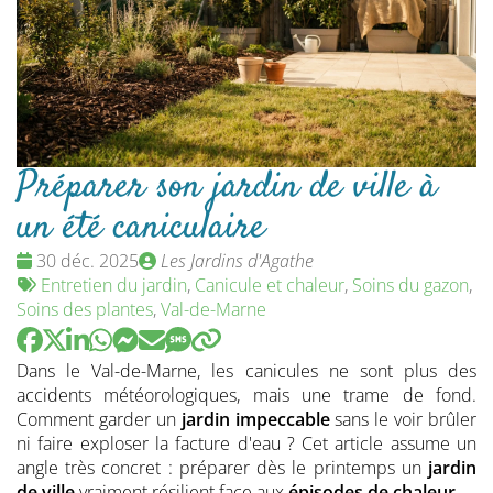
Préparer son jardin de ville à
un été caniculaire
Date
Publié
30 déc. 2025
Les Jardins d'Agathe
:
Tags
par
Entretien du jardin
,
Canicule et chaleur
,
Soins du gazon
,
:
Soins des plantes
,
Val-de-Marne
Dans le Val-de-Marne, les canicules ne sont plus des
accidents météorologiques, mais une trame de fond.
Comment garder un
jardin impeccable
sans le voir brûler
ni faire exploser la facture d'eau ? Cet article assume un
angle très concret : préparer dès le printemps un
jardin
de ville
vraiment résilient face aux
épisodes de chaleur
.