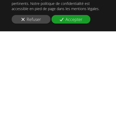
pertinents. Notre politique de confidentialité est
accessible en pied de page dans les mentions légales.
Refuser
Accepter
OpenStreetMap
Nous soutenons une économie responsable
Zone d'intervention
Tous droits réservés 2026
—
Mentions juridiques