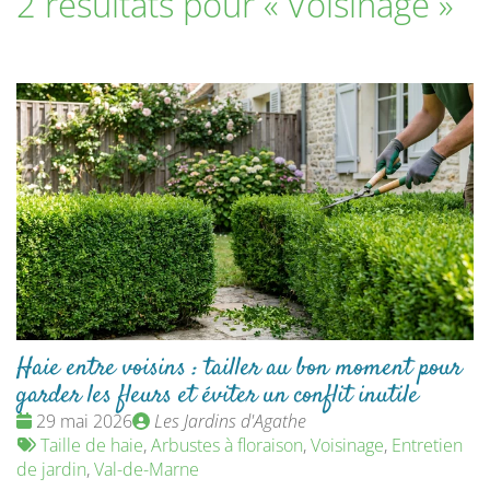
2 résultats pour «
Voisinage
»
Haie entre voisins : tailler au bon moment pour
garder les fleurs et éviter un conflit inutile
Date
Publié
29 mai 2026
Les Jardins d'Agathe
:
Tags
par
Taille de haie
,
Arbustes à floraison
,
Voisinage
,
Entretien
:
de jardin
,
Val-de-Marne