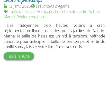
avant le printemps
Date
Publié
12 janv. 2026
Les Jardins d'Agathe
:
Tags
par
Taille des haies
,
Voisinage
,
Entretien de jardin
,
Val-de-
:
Marne
,
Réglementation
Haies mitoyennes trop hautes, voisins à cran,
réglementation floue : dans les petits jardins du Val-de-
Marne, la taille de haies est un nid à tensions. Méthode
concrète pour anticiper la taille de printemps et sortir du
conflit sans y laisser votre lumière ni vos nerfs.
Lire la suite