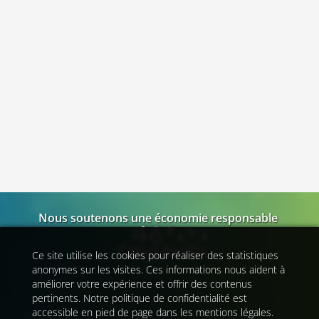
OpenStreetMap
Nous soutenons une économie responsable
Ce site utilise les cookies pour réaliser des statistiques
anonymes sur les visites. Ces informations nous aident à
Zone d'intervention
améliorer votre expérience et offrir des contenus
pertinents. Notre politique de confidentialité est
accessible en pied de page dans les mentions légales.
Plateforme web propulsée et structurée par
EPIXELIC