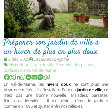
Préparer son jardin de ville à
un hiver de plus en plus doux
Date
Publié
2 déc. 2025
Les Jardins d'Agathe
:
Tags
par
Hiver doux
,
Jardin de ville
,
Entretien des plantes
,
:
Surfaces dures
,
Val-de-Marne
En Val-de-Marne, les
hivers doux
ne sont plus une
bizarrerie météo : ils s'installent. Pour un
jardin de ville
, ce
n'est pas une bonne nouvelle. Maladies, parasites,
floraisons déréglées... Il va falloir arrêter de jardiner
comme en 1995 et ajuster enfin nos réflexes.