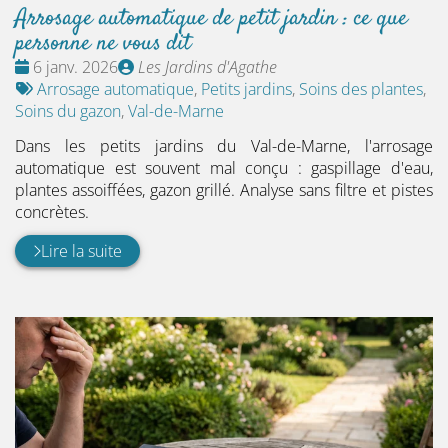
Arrosage automatique de petit jardin : ce que
personne ne vous dit
Date
Publié
6 janv. 2026
Les Jardins d'Agathe
:
Tags
par
Arrosage automatique
,
Petits jardins
,
Soins des plantes
,
:
Soins du gazon
,
Val-de-Marne
Dans les petits jardins du Val-de-Marne, l'arrosage
automatique est souvent mal conçu : gaspillage d'eau,
plantes assoiffées, gazon grillé. Analyse sans filtre et pistes
concrètes.
Lire la suite