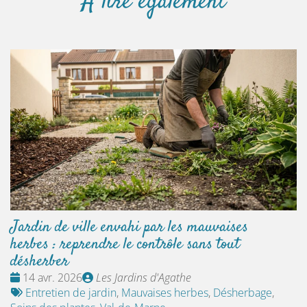
À lire également
Jardin de ville envahi par les mauvaises
herbes : reprendre le contrôle sans tout
désherber
Date
Publié
14 avr. 2026
Les Jardins d'Agathe
:
Tags
par
Entretien de jardin
,
Mauvaises herbes
,
Désherbage
,