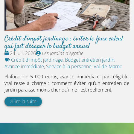
Crédit d'impôt jardinage : éviter le faux calcul
qui fait déraper le budget annuel
Date
Publié
24 juil. 2026
Les Jardins d'Agathe
:
Tags
par
Crédit d'impôt jardinage
,
Budget entretien jardin
,
:
Avance immédiate
,
Service à la personne
,
Val-de-Marne
Plafond de 5 000 euros, avance immédiate, part éligible,
vrai reste à charge : comment éviter qu'un entretien de
jardin paraisse moins cher qu'il ne l'est réellement.
Lire la suite